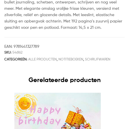
bullet journaling, schetsen, ontwerpen, schrijven en nog veel
meer. Met elegante omslag vrolijke frisse kleuren, versierd met
zilverfolie, reliëf en glazende details. Met leeslint, elastische
sluiting en opbergvak achterin. Met 192 pagina’s zuurvrij papier
geschikt voor pen en potlood. Formaat: 14,5 x 21 cm.
EAN:
9781441327789
SKU:
546162
CATEGORIEËN:
ALLE PRODUCTEN
,
NOTITIEBOEKEN
,
SCHRIJFWAREN
Gerelateerde producten