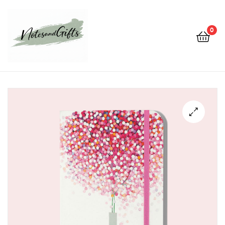
0
Notes&gifts