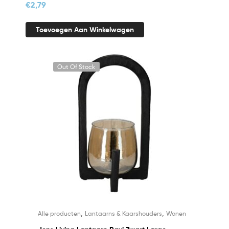
€
2,79
Toevoegen Aan Winkelwagen
Out Of Stock
,
,
Alle producten
Lantaarns & Kaarshouders
Wonen