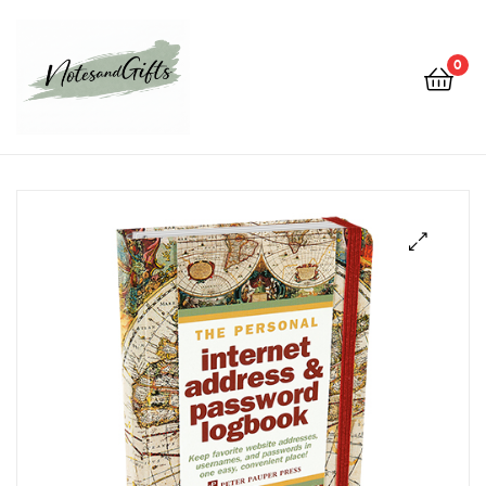
0
Notes&gifts