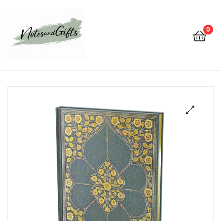
0
Notes&gifts