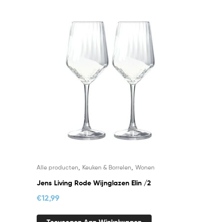
,
,
Alle producten
Keuken & Borrelen
Wonen
Jens Living Rode Wijnglazen Elin /2
€
12,99
Toevoegen Aan Winkelwagen