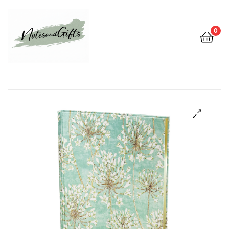
0
Notes&gifts