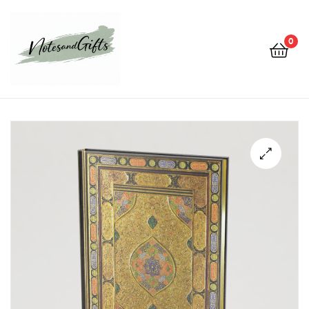
0
Notes&gifts