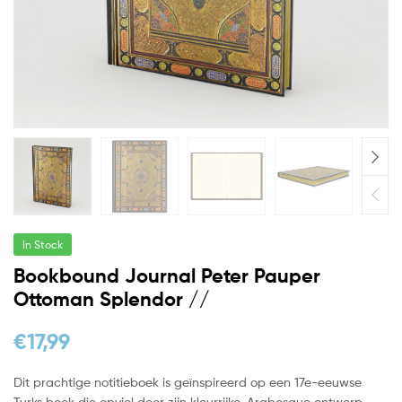
In Stock
Bookbound Journal Peter Pauper
Ottoman Splendor //
€
17,99
Dit prachtige notitieboek is geïnspireerd op een 17e-eeuwse
Turks boek die opviel door zijn kleurrijke, Arabesque ontwerp.