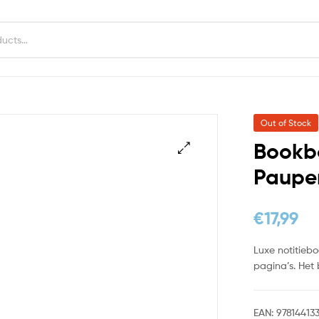
Out of Stock
Bookb
Paupe
€
17,99
Luxe notitiebo
pagina’s. Het 
EAN:
97814413