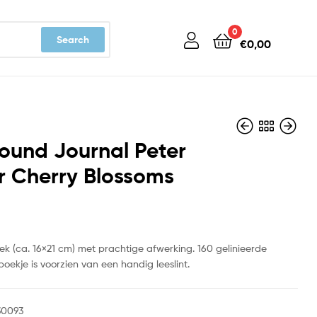
0
Search
€
0,00
ound Journal Peter
r Cherry Blossoms
€
€
17,99
17,99
ek (ca. 16×21 cm) met prachtige afwerking. 160 gelinieerde
boekje is voorzien van een handig leeslint.
30093