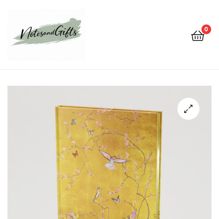
0
Notes&gifts