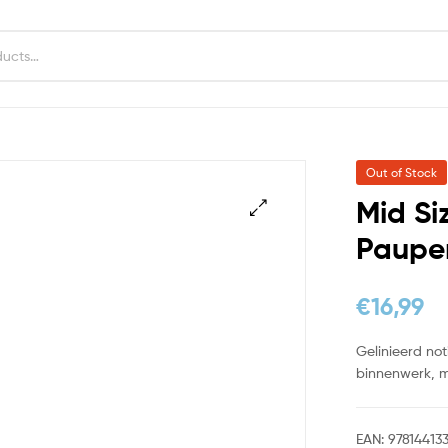
Out of Stock
Mid Si
Pauper
€
16,99
Gelinieerd no
binnenwerk, m
EAN:
97814413