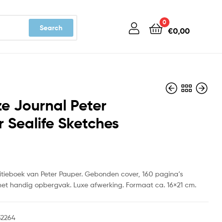
0
Search
€
0,00
ze Journal Peter
 Sealife Sketches
€
€
16,99
16,99
titieboek van Peter Pauper. Gebonden cover, 160 pagina’s
et handig opbergvak. Luxe afwerking. Formaat ca. 16×21 cm.
32264