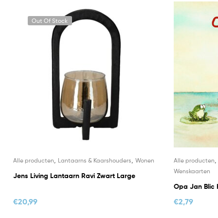
Out Of Stock
,
,
Alle producten
Lantaarns & Kaarshouders
Wonen
Alle producten
Wenskaarten
Jens Living Lantaarn Ravi Zwart Large
Opa Jan Blic 
€
20,99
€
2,79