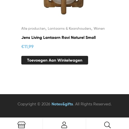
,
,
Alle producten
Lantaarns & Kaarshouders
Wonen
Jens Living Lantaarn Ravi Naturel Small
€
11,99
Toevoegen Aan Winkelwagen
Copyright © 2026
Notes&gifts
. All Rights Reserved.