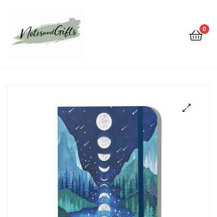
0
Notes&gifts