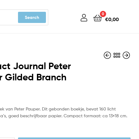
0
Search
€
0,00
ct Journal Peter
r Gilded Branch
€
€
15,99
15,99
oek van Peter Pauper. Dit gebonden boekje, bevat 160 licht
na’s, goed beschrijfbaar papier. Compact formaat: ca 13×18 cm.