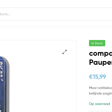
In Stock
compa
Paupe
€
15,99
Mooi notitieb
belijnde pagi
Op voorraad