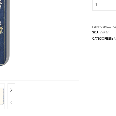
EAN:
97814413
SKU:
556137
CATEGORIEËN:
A