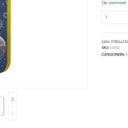
Op voorraad
EAN:
97814413
SKU:
546132
CATEGORIEËN:
A