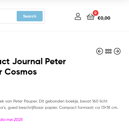
0
Search
€
0,00
ct Journal Peter
r Cosmos
€
€
15,99
15,99
oek van Peter Pauper. Dit gebonden boekje, bevat 160 licht
na’s, goed beschrijfbaar papier. Compact formaat: ca 13×18 cm.
dio mei 2025