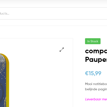
In Stock
compa
Paupe
€
15,99
Mooi notitieb
belijnde pagi
Leverbaar me