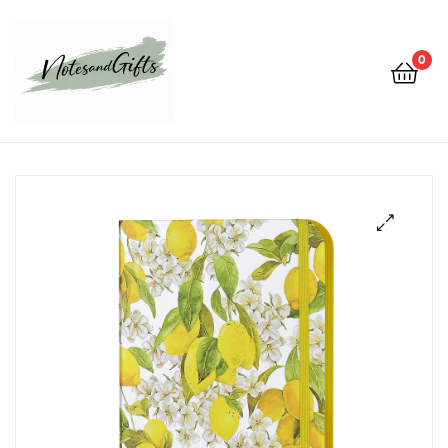
0
Notes&gifts