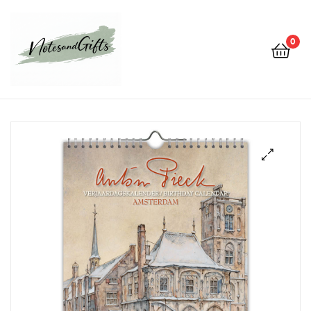
0
Notes&gifts