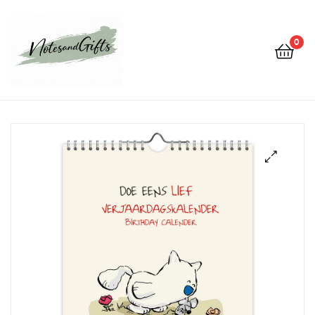
0
Notes&gifts