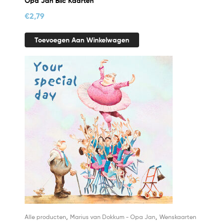
Opa Jan Blic Kaarten
€
2,79
Toevoegen Aan Winkelwagen
,
,
Alle producten
Marius van Dokkum - Opa Jan
Wenskaarten