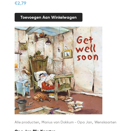
€
2,79
Toevoegen Aan Winkelwagen
,
,
Alle producten
Marius van Dokkum - Opa Jan
Wenskaarten