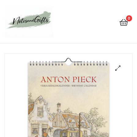
0
Notes&gifts