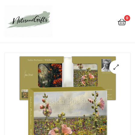
0
Notes&gifts