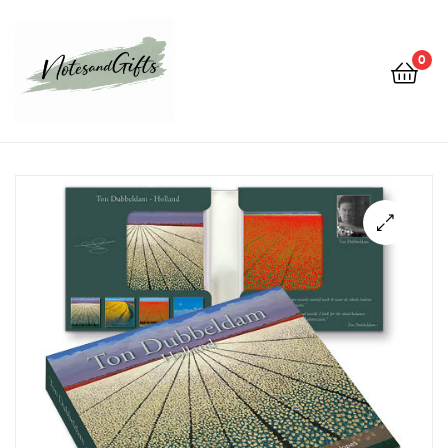
0
Notes&gifts