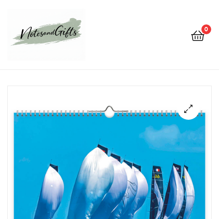
0
Notes&gifts