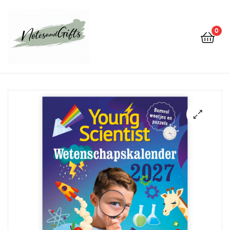
0
Notes&gifts