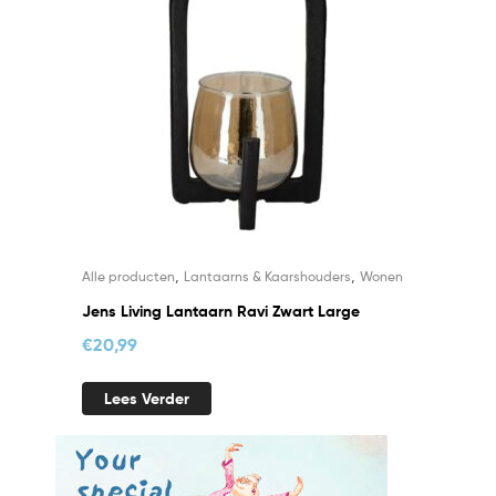
,
,
Alle producten
Lantaarns & Kaarshouders
Wonen
Jens Living Lantaarn Ravi Zwart Large
€
20,99
Lees Verder