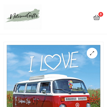
0
Notes&gifts