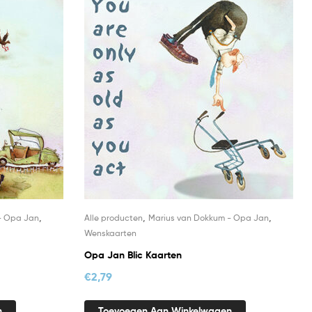
,
,
,
- Opa Jan
Alle producten
Marius van Dokkum - Opa Jan
Wenskaarten
Opa Jan Blic Kaarten
€
2,79
n
Toevoegen Aan Winkelwagen