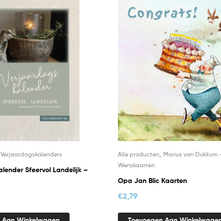
,
,
Verjaardagskalenders
Alle producten
Marius van Dokkum 
Wenskaarten
lender Sfeervol Landelijk –
Opa Jan Blic Kaarten
€
2,79
 Aan Winkelwagen
Toevoegen Aan Winkelwage