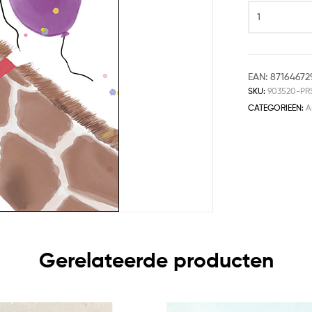
EAN:
87164672
SKU:
903520-PR
CATEGORIEËN:
A
Gerelateerde producten