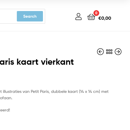
0
Search
€
0,00
Paris kaart vierkant
€
€
3,19
3,19
illustraties van Petit Paris, dubbele kaart (14 x 14 cm) met
lofaan.
teerd!