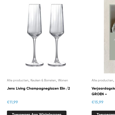
,
,
Alle producten
Keuken & Borrelen
Wonen
Alle producten
Jens Living Champagneglazen Elin /2
Verjaardagska
GROEN –
€
11,99
€
15,99
Toevoegen Aan Winkelwagen
Toevoegen