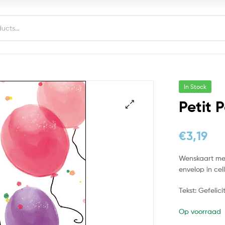
In Stock
Petit 
€
3,19
Wenskaart met 
envelop in cel
Tekst: Gefelici
Op voorraad