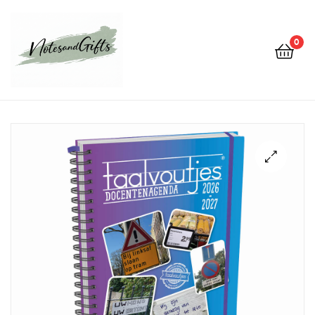
0
Notes&gifts