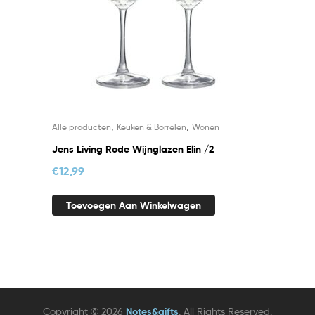
,
,
Alle producten
Keuken & Borrelen
Wonen
Jens Living Rode Wijnglazen Elin /2
€
12,99
Toevoegen Aan Winkelwagen
Copyright © 2026
Notes&gifts
. All Rights Reserved.