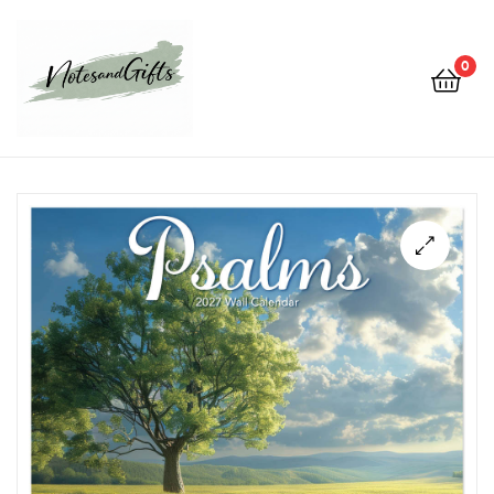
0
Notes&gifts