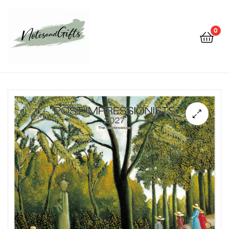
0
Notes&gifts