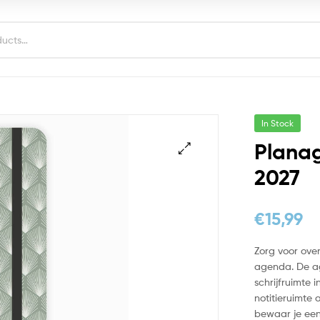
In Stock
Plana
2027
€
15,99
Zorg voor over
agenda. De a
schrijfruimte 
notitieruimte 
bewaar je een