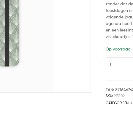
zonder dat de
feestdagen en
volgende jaar.
agenda heeft 
en een leeslin
visitekaartjes.
Op voorraad
EAN:
87164676
SKU:
193502
CATEGORIEËN:
A