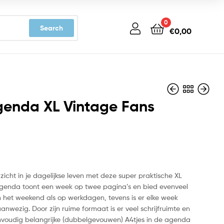
0
Search
€
0,00
genda XL Vintage Fans
€
€
15,99
15,99
zicht in je dagelijkse leven met deze super praktische XL
genda toont een week op twee pagina’s en bied evenveel
in het weekend als op werkdagen, tevens is er elke week
aanwezig. Door zijn ruime formaat is er veel schrijfruimte en
voudig belangrijke (dubbelgevouwen) A4tjes in de agenda