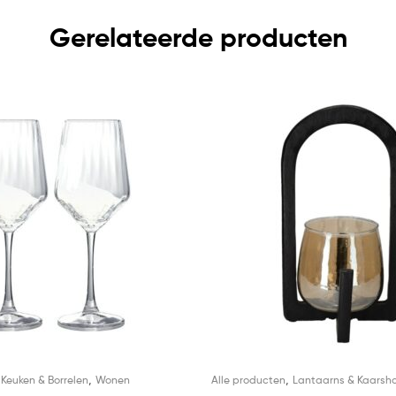
Gerelateerde producten
,
,
,
Keuken & Borrelen
Wonen
Alle producten
Lantaarns & Kaarsh