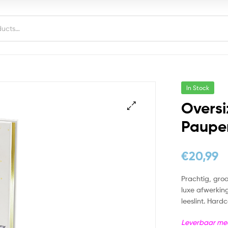
In Stock
Oversi
Paupe
€
20,99
Prachtig, groo
luxe afwerking
leeslint. Hardc
Leverbaar me