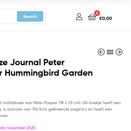
0
Search
€
0,00
ze Journal Peter
r Hummingbird Garden
€
€
20,99
22,99
t notitieboek van Peter Pauper (18 x 23 cm). Dit boekje heeft een
, is voorzien van 192 licht gelinieerde pagina’s en heeft een
over.
dio november 2025.