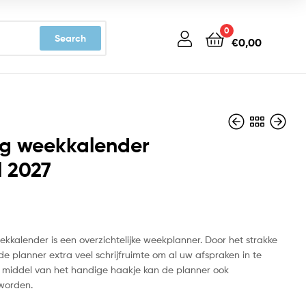
0
Search
€
0,00
g weekkalender
l 2027
€
€
5,99
6,99
kkalender is een overzichtelijke weekplanner. Door het strakke
e planner extra veel schrijfruimte om al uw afspraken in te
 middel van het handige haakje kan de planner ook
worden.