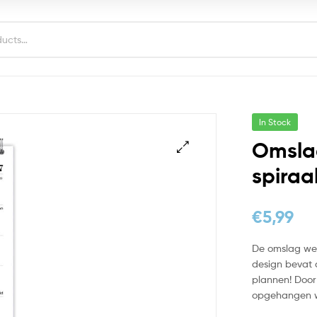
In Stock
Omsla
spiraa
€
5,99
De omslag wee
design bevat d
plannen! Door
opgehangen 