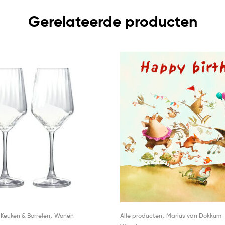
Gerelateerde producten
,
,
,
Keuken & Borrelen
Wonen
Alle producten
Marius van Dokkum 