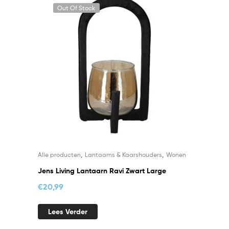
Out Of Stock
,
,
Alle producten
Lantaarns & Kaarshouders
Wonen
Jens Living Lantaarn Ravi Zwart Large
€
20,99
Lees Verder