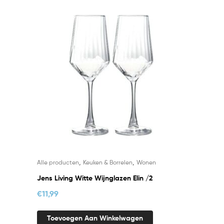
,
,
Alle producten
Keuken & Borrelen
Wonen
Jens Living Witte Wijnglazen Elin /2
€
11,99
Toevoegen Aan Winkelwagen