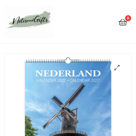
0
Notes&gifts