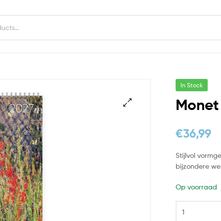
In Stock
Monet 
€
36,99
Stijlvol vorm
bijzondere we
Op voorraad