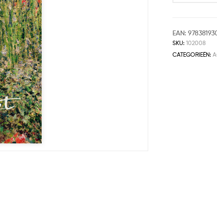
EAN:
9783819
SKU:
102008
CATEGORIEËN:
A