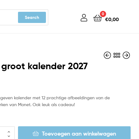
0
Search
€
0,00
groot kalender 2027
€
€
32,99
24,99
gegeven kalender met 12 prachtige afbeeldingen van de
rken van Monet. Ook leuk als cadeau!
Toevoegen aan winkelwagen