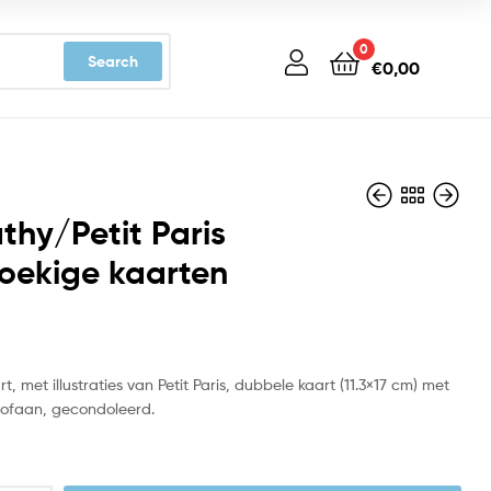
0
Search
€
0,00
hy/Petit Paris
oekige kaarten
€
€
3,19
3,19
, met illustraties van Petit Paris, dubbele kaart (11.3×17 cm) met
llofaan, gecondoleerd.