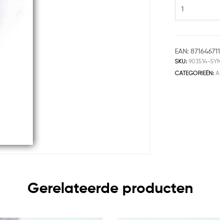
EAN:
87164671
SKU:
903514-SY
CATEGORIEËN:
A
Gerelateerde producten