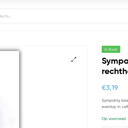
In Stock
Sympat
rechth
€
3,19
Sympahty kaart
evenlop in ce
Op voorraad