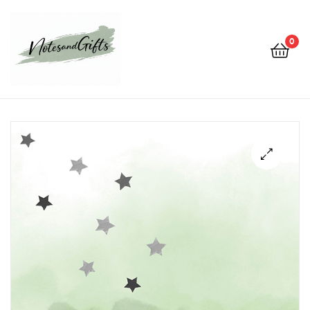
0
Notes&gifts