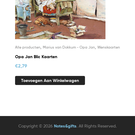
,
,
Alle producten
Marius van Dokkum - Opa Jan
Wenskaarten
Opa Jan Blic Kaarten
€
2,79
Toevoegen Aan Winkelwagen
Copyright © 2026
Notes&gifts
. All Rights Reserved.