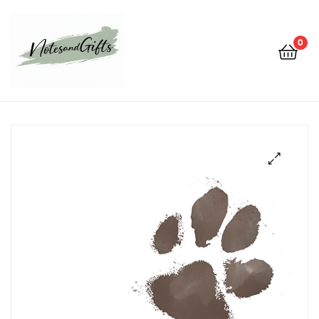
0
Notes&gifts