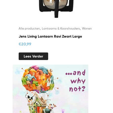
,
,
Alle producten
Lantaarns & Kaarshouders
Wonen
Jens Living Lantaarn Ravi Zwart Large
€
20,99
Lees Verder