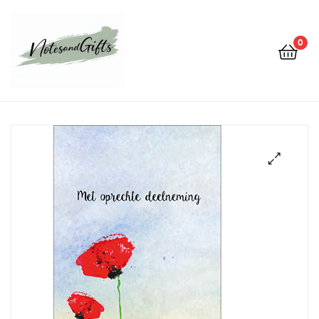
0
Notes&gifts