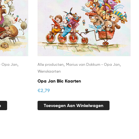
,
,
,
- Opa Jan
Alle producten
Marius van Dokkum - Opa Jan
Wenskaarten
Opa Jan Blic Kaarten
€
2,79
n
Toevoegen Aan Winkelwagen