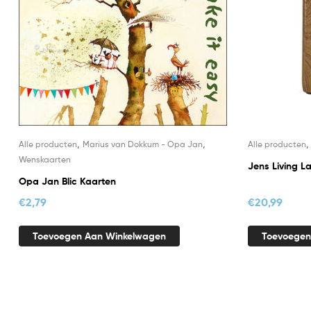
,
,
Alle producten
Marius van Dokkum - Opa Jan
Alle producten
Wenskaarten
Jens Living L
Opa Jan Blic Kaarten
€
2,79
€
20,99
Toevoegen Aan Winkelwagen
Toevoegen