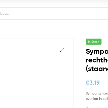
In Stock
Sympat
rechth
(staan
€
3,19
Sympahty kaart
evenlop in cel