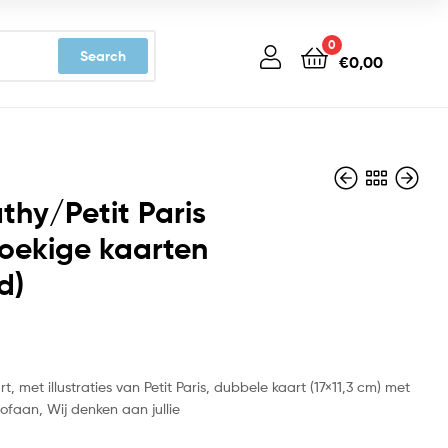
0
Search
€
0,00
hy/Petit Paris
oekige kaarten
d)
€
€
3,19
3,19
, met illustraties van Petit Paris, dubbele kaart (17×11,3 cm) met
lofaan, Wij denken aan jullie