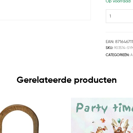
Op voorraad
EAN:
87164671
SKU:
903514-SY
CATEGORIEËN:
A
Gerelateerde producten