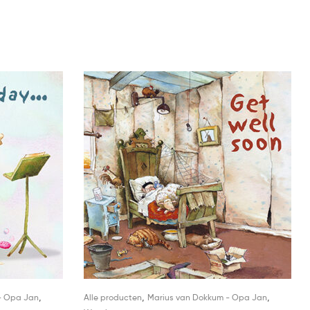
,
,
,
- Opa Jan
Alle producten
Marius van Dokkum - Opa Jan