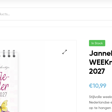
In Stock
Janne
WEEKno
2027
€
10,99
Stijlvolle wee
Nederlandse e
op te hangen 