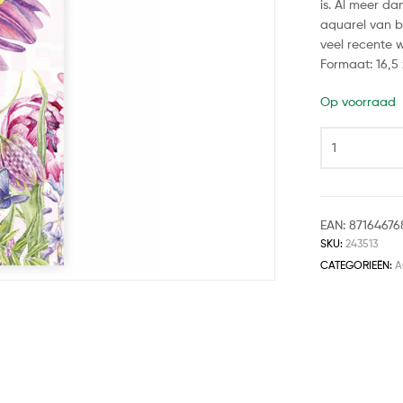
is. Al meer d
aquarel van b
veel recente 
Formaat: 16,5
Op voorraad
EAN:
87164676
SKU:
243513
CATEGORIEËN:
A