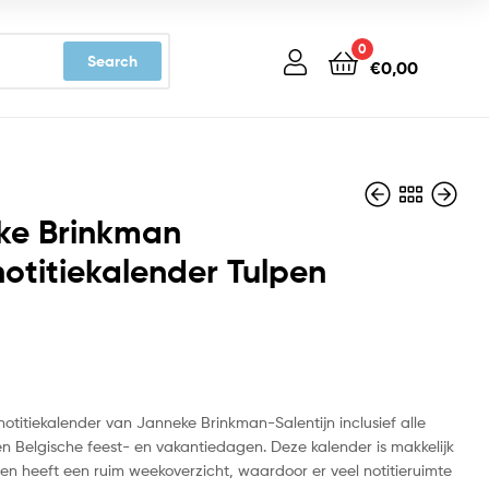
0
Search
€
0,00
ke Brinkman
titiekalender Tulpen
€
€
7,99
10,99
knotitiekalender van Janneke Brinkman-Salentijn inclusief alle
n Belgische feest- en vakantiedagen. Deze kalender is makkelijk
en heeft een ruim weekoverzicht, waardoor er veel notitieruimte