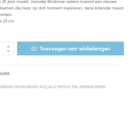
an 25 jaar maakt Janneke Brinkman iedere maand een nieuwe
loemen die haar op dat moment inspireren; deze kalender bevat
werken.
 x 23 cm
Toevoegen aan winkelwagen
86818
GENDA'S EN KALENDERS 2027
,
ALLE PRODUCTEN
,
WEEKKALENDER