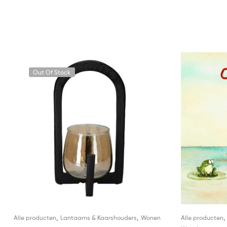
Out Of Stock
,
,
Alle producten
Lantaarns & Kaarshouders
Wonen
Alle producten