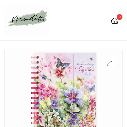
0
Notes&gifts