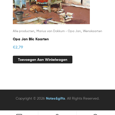
,
,
Alle producten
Marius van Dokkum - Opa Jan
Wenskaarten
Opa Jan Blic Kaarten
€
2,79
Toevoegen Aan Winkelwagen
Copyright © 2026
Notes&gifts
. All Rights Reserved.