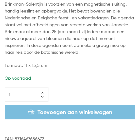
Brinkman-Salentijn is voorzien van een magnetische sluiting,
handig leeslint en opbergvakje. Het bevat bovendien alle
Nederlandse en Belgische feest- en vakantiedagen. De agenda
staat vol met afbeeldingen van recente werken van Janneke
Brinkman: al meer dan 25 jaar maakt zij iedere maand een
nieuwe aquarel van bloemen die haar op dat moment
inspireren. In deze agenda neemt Janneke u graag mee op
haar reis door de botanische wereld.
Formaat: 11 x 15,5 cm
Op voorraad
Toevoegen aan winkelwagen
EAN:
8716467686672