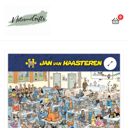
0
Notes&gifts