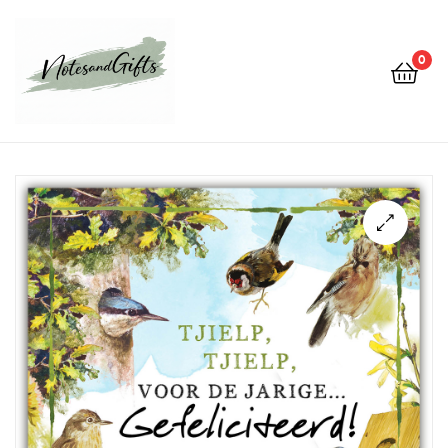
0
Notes&gifts