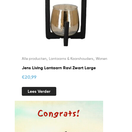
,
,
Alle producten
Lantaarns & Kaarshouders
Wonen
Jens Living Lantaarn Ravi Zwart Large
€
20,99
Lees Verder