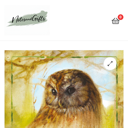
0
Notes&gifts