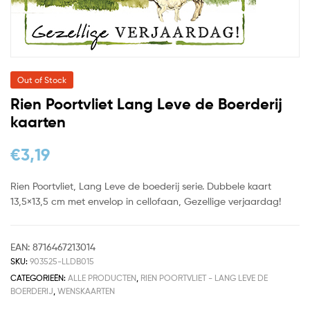
Out of Stock
Rien Poortvliet Lang Leve de Boerderij
kaarten
€
3,19
Rien Poortvliet, Lang Leve de boederij serie. Dubbele kaart
13,5×13,5 cm met envelop in cellofaan, Gezellige verjaardag!
EAN:
8716467213014
SKU:
903525-LLDB015
CATEGORIEËN:
ALLE PRODUCTEN
,
RIEN POORTVLIET - LANG LEVE DE
BOERDERIJ
,
WENSKAARTEN