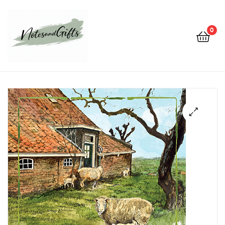
0
Notes&gifts