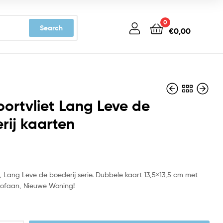
0
Search
€
0,00
oortvliet Lang Leve de
rij kaarten
€
€
3,19
3,19
t, Lang Leve de boederij serie. Dubbele kaart 13,5×13,5 cm met
llofaan, Nieuwe Woning!