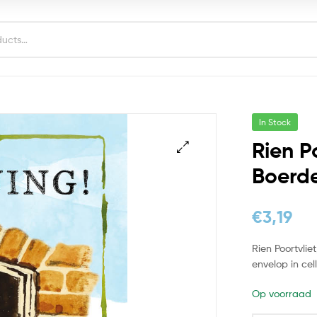
In Stock
Rien P
Boerde
€
3,19
Rien Poortvlie
envelop in ce
Op voorraad