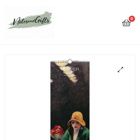
0
Notes&gifts