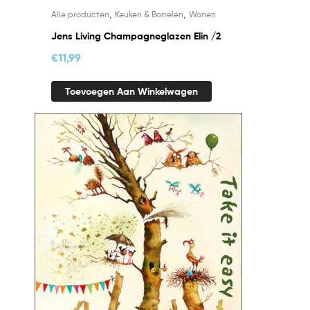
,
,
Alle producten
Keuken & Borrelen
Wonen
Jens Living Champagneglazen Elin /2
€
11,99
Toevoegen Aan Winkelwagen