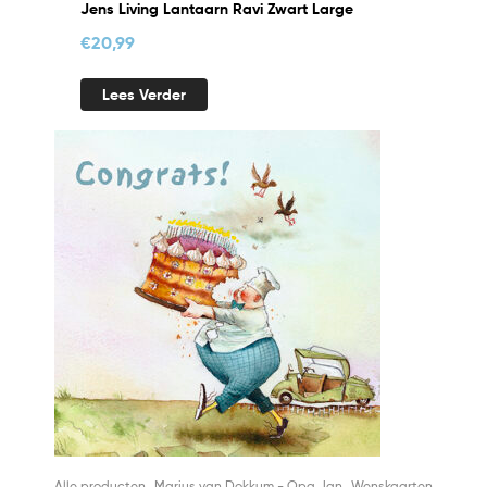
Jens Living Lantaarn Ravi Zwart Large
€
20,99
Lees Verder
,
,
Alle producten
Marius van Dokkum - Opa Jan
Wenskaarten