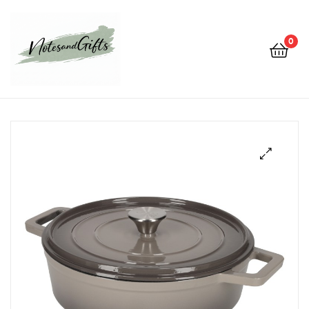
0
Notes&gifts