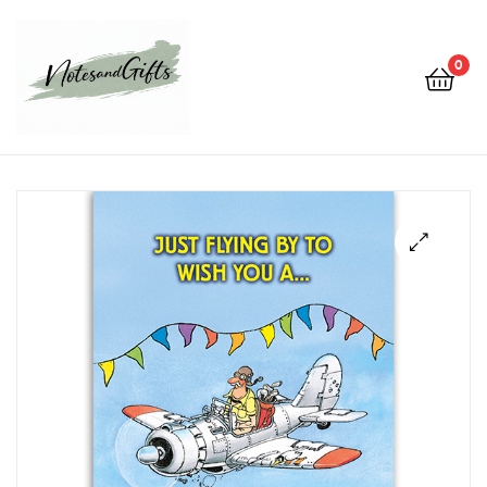
0
Notes&gifts