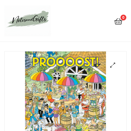
0
Notes&gifts