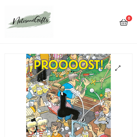
0
Notes&gifts