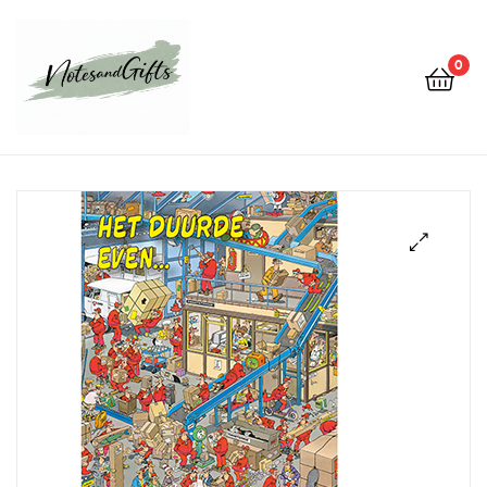
0
Notes&gifts