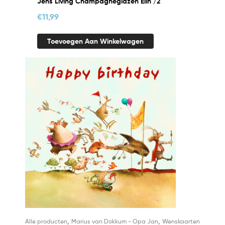
Jens Living Champagneglazen Elin /2
€
11,99
Toevoegen Aan Winkelwagen
,
,
Alle producten
Marius van Dokkum - Opa Jan
Wenskaarten