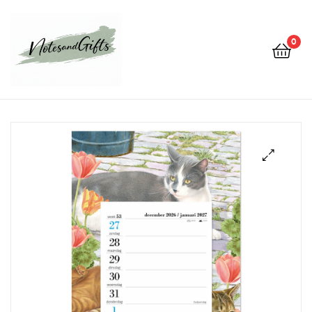
0
Notes&gifts