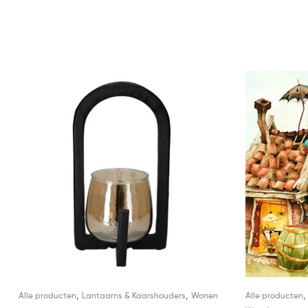
,
,
Alle producten
Lantaarns & Kaarshouders
Wonen
Alle producten