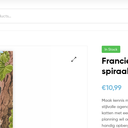
In Stock
Franci
spiraa
€
10,99
Maak kennis m
stijlvolle age
katten met een
planning wil o
handig opberg