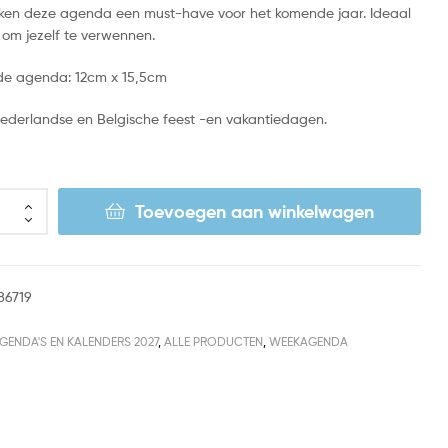
ken deze agenda een must-have voor het komende jaar. Ideaal
 om jezelf te verwennen.
de agenda: 12cm x 15,5cm
e Nederlandse en Belgische feest -en vakantiedagen.
Toevoegen aan winkelwagen
86719
GENDA'S EN KALENDERS 2027
,
ALLE PRODUCTEN
,
WEEKAGENDA