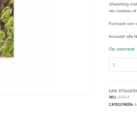
afwerking ma
als cadeau of
Formaat van 
Inclusief all
Op voorraad
EAN:
87164676
SKU:
243543
CATEGORIEËN:
A