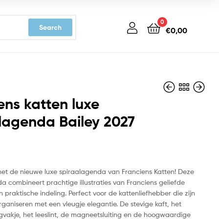
0
Search
€
0,00
ens katten luxe
lagenda Bailey 2027
€
€
10,99
10,99
et de nieuwe luxe spiraalagenda van Franciens Katten! Deze
nda combineert prachtige illustraties van Franciens geliefde
 praktische indeling. Perfect voor de kattenliefhebber die zijn
rganiseren met een vleugje elegantie. De stevige kaft, het
vakje, het leeslint, de magneetsluiting en de hoogwaardige