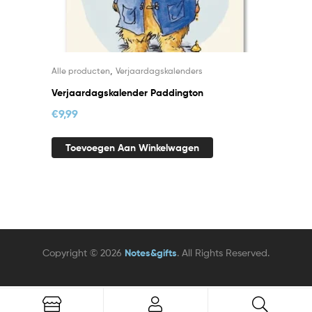
,
Alle producten
Verjaardagskalenders
Verjaardagskalender Paddington
€
9,99
Toevoegen Aan Winkelwagen
Copyright © 2026
Notes&gifts
. All Rights Reserved.