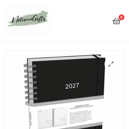
0
Notes&gifts